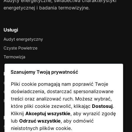
Audyty energetyczne, świadectwa charakterystyki
energetycznej i badania termowizyjne.
Usługi
Audyt energetyczny
Czyste Powietrze
Termowizja
Szanujemy Twoją prywatność
Firma
O nas
Pliki cookie pomagają nam poprawić Twoje
doświadczenia, dostarczać spersonalizowane
Cennik
treści oraz analizować ruch. Możesz wybrać,
Kontakt
które pliki cookie zezwolić, klikając
Dostosuj
.
Kliknij
Akceptuj wszystkie
, aby wyrazić zgodę
Kontakt
lub
Odrzuć wszystkie
, aby odmówić
575 760 904
nieistotnych plików cookie.